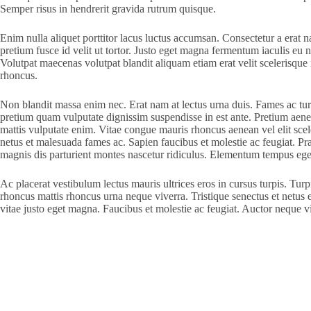
Semper risus in hendrerit gravida rutrum quisque.
Enim nulla aliquet porttitor lacus luctus accumsan. Consectetur a erat na
pretium fusce id velit ut tortor. Justo eget magna fermentum iaculis eu 
Volutpat maecenas volutpat blandit aliquam etiam erat velit scelerisque 
rhoncus.
Non blandit massa enim nec. Erat nam at lectus urna duis. Fames ac tur
pretium quam vulputate dignissim suspendisse in est ante. Pretium aene
mattis vulputate enim. Vitae congue mauris rhoncus aenean vel elit scele
netus et malesuada fames ac. Sapien faucibus et molestie ac feugiat. Prae
magnis dis parturient montes nascetur ridiculus. Elementum tempus egesta
Ac placerat vestibulum lectus mauris ultrices eros in cursus turpis. Turp
rhoncus mattis rhoncus urna neque viverra. Tristique senectus et netus 
vitae justo eget magna. Faucibus et molestie ac feugiat. Auctor neque 