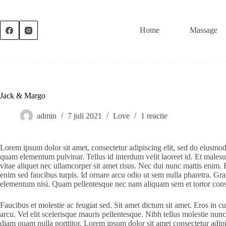
Ga
naar
de
Home
Massage
inhoud
Jack & Margo
admin
7 juli 2021
Love
1 reactie
Lorem ipsum dolor sit amet, consectetur adipiscing elit, sed do eiusmod
quam elementum pulvinar. Tellus id interdum velit laoreet id. Et males
vitae aliquet nec ullamcorper sit amet risus. Nec dui nunc mattis enim. F
enim sed faucibus turpis. Id ornare arcu odio ut sem nulla pharetra. Gr
elementum nisi. Quam pellentesque nec nam aliquam sem et tortor con
Faucibus et molestie ac feugiat sed. Sit amet dictum sit amet. Eros in c
arcu. Vel elit scelerisque mauris pellentesque. Nibh tellus molestie nun
diam quam nulla porttitor. Lorem ipsum dolor sit amet consectetur adipis