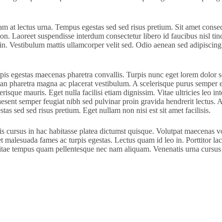
m at lectus urna. Tempus egestas sed sed risus pretium. Sit amet consecte
non. Laoreet suspendisse interdum consectetur libero id faucibus nisl ti
in. Vestibulum mattis ullamcorper velit sed. Odio aenean sed adipiscing d
pis egestas maecenas pharetra convallis. Turpis nunc eget lorem dolor s
an pharetra magna ac placerat vestibulum. A scelerisque purus semper eg
risque mauris. Eget nulla facilisi etiam dignissim. Vitae ultricies leo 
sent semper feugiat nibh sed pulvinar proin gravida hendrerit lectus. Amet
s sed sed risus pretium. Eget nullam non nisi est sit amet facilisis.
is cursus in hac habitasse platea dictumst quisque. Volutpat maecenas volu
et malesuada fames ac turpis egestas. Lectus quam id leo in. Porttitor l
vitae tempus quam pellentesque nec nam aliquam. Venenatis urna cursus 