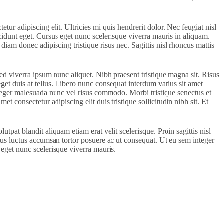
tur adipiscing elit. Ultricies mi quis hendrerit dolor. Nec feugiat nisl
ncidunt eget. Cursus eget nunc scelerisque viverra mauris in aliquam.
iam donec adipiscing tristique risus nec. Sagittis nisl rhoncus mattis
ed viverra ipsum nunc aliquet. Nibh praesent tristique magna sit. Risus
et duis at tellus. Libero nunc consequat interdum varius sit amet
integer malesuada nunc vel risus commodo. Morbi tristique senectus et
 consectetur adipiscing elit duis tristique sollicitudin nibh sit. Et
tpat blandit aliquam etiam erat velit scelerisque. Proin sagittis nisl
acus luctus accumsan tortor posuere ac ut consequat. Ut eu sem integer
eget nunc scelerisque viverra mauris.