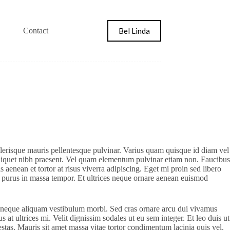
Bel Linda
Contact
elerisque mauris pellentesque pulvinar. Varius quam quisque id diam vel
 aliquet nibh praesent. Vel quam elementum pulvinar etiam non. Faucibus
 aenean et tortor at risus viverra adipiscing. Eget mi proin sed libero
us purus in massa tempor. Et ultrices neque ornare aenean euismod
 id neque aliquam vestibulum morbi. Sed cras ornare arcu dui vivamus
at ultrices mi. Velit dignissim sodales ut eu sem integer. Et leo duis ut
estas. Mauris sit amet massa vitae tortor condimentum lacinia quis vel.