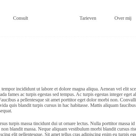
Consult
Tarieven
Over mij
 tempor incididunt ut labore et dolore magna aliqua. Aenean vel elit sc
uada fames ac turpis egestas sed tempus. Ac turpis egestas integer eget
aucibus a pellentesque sit amet porttitor eget dolor morbi non. Convallis
avida quis blandit turpis cursus in hac habitasse. Mattis aliquam faucib
sequat.
ursus turpis massa tincidunt dui ut ornare lectus. Nulla porttitor massa
c non blandit massa. Neque aliquam vestibulum morbi blandit cursus risus 
cing elit pellentesque. Sit amet tellus cras adipiscing enim eu turpis eg